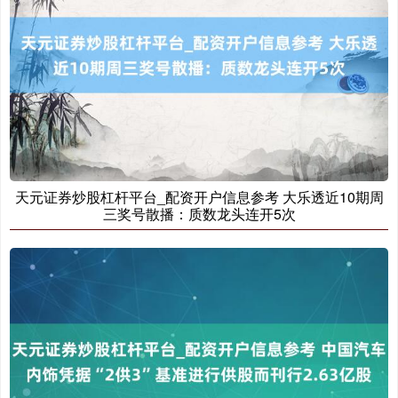
天元证券炒股杠杆平台_配资开户信息参考 大乐透近10期周
三奖号散播：质数龙头连开5次