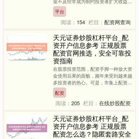
金不及经常成为制约投资者扩大收益的
瓶颈。配资手脚一种正当的融资器具，
平台
约略匡助投资者放大资金领....
阅读：
154
栏目：
配资网查询
天元证券炒股杠杆平台_配
资开户信息参考 正规股票
配资官网推选，安全可靠投
资指南
在股票投资范围，配资手脚一种放大资
金使用后果的面貌，频年来受到越来越
多投资者的热心。可是，市集上配资平
台鱼龙搀和，若何选用一家正规、安
配资
全、可靠的配资平台天元证券....
阅读：
205
栏目：
在线炒股配资
天元证券炒股杠杆平台_配
资开户信息参考 正规股票
配资怎么选？隐匿套路安全