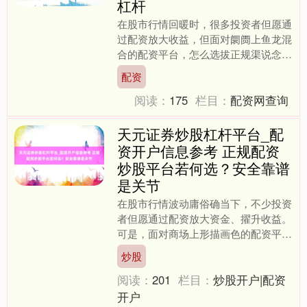
杠杆
在股市行情回暖时，很多投资者但愿通
过配资放大收益，但面对阛阓上鱼龙混
合的配资平台，怎么选拔正规渠说念、
隐匿套路罗网，成为保险资金安全的要
配资
津。本文将为您梳理正规股....
阅读：
175
栏目：
配资网查询
天元证券炒股杠杆平台_配
资开户信息参考 正规配资
炒股平台若何选？安全靠谱
是关节
在股市行情波动庸俗确当下，不少投资
者但愿通过配资放大资金、擢升收益。
可是，面对商场上形描画色的配资平
台，如何分歧哪些是正规、安全、靠谱
炒股
的，成为投资者必须平稳对待....
阅读：
201
栏目：
炒股开户|配资
开户