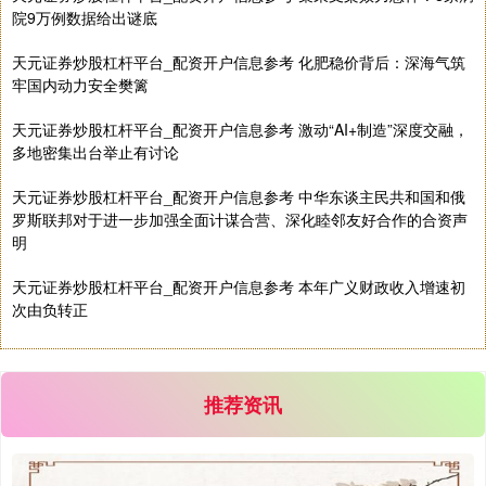
院9万例数据给出谜底
基金指数
7236.70
+6.90
+0.10%
天元证券炒股杠杆平台_配资开户信息参考 化肥稳价背后：深海气筑
牢国内动力安全樊篱
天元证券炒股杠杆平台_配资开户信息参考 激动“AI+制造”深度交融，
多地密集出台举止有讨论
天元证券炒股杠杆平台_配资开户信息参考 中华东谈主民共和国和俄
罗斯联邦对于进一步加强全面计谋合营、深化睦邻友好合作的合资声
明
国债指数
229.64
+0.05
+0.02%
天元证券炒股杠杆平台_配资开户信息参考 本年广义财政收入增速初
次由负转正
推荐资讯