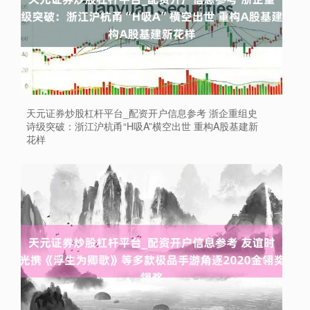
天元证券炒股杠杆平台_配资开户信息参考 浙企重组史
诗级突破：浙江沪杭甬“H吸A”横空出世 重构A股基建新
花样