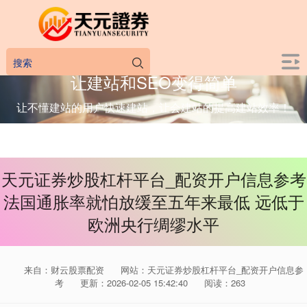
让建站和SEO变得简单
让不懂建站的用户快速建站，让会建站的提高建站效率！
天元证券炒股杠杆平台_配资开户信息参考
法国通胀率就怕放缓至五年来最低 远低于
欧洲央行绸缪水平
来自：财云股票配资
网站：天元证券炒股杠杆平台_配资开户信息参
考
更新：2026-02-05 15:42:40
阅读：263