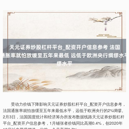
受动力价钱下降影响天元证券炒股杠杆平台_配资开户信息参考，
法国通胀率就怕放缓至五年来最低水平，远低于欧洲央行的2%绸缪。
2月3日，法国国度统计和经济筹办所发布数据线路天元证券炒股杠杆
平台_配资开户信息参考，1月铺张者价钱同比高潮0.4%，创2020年