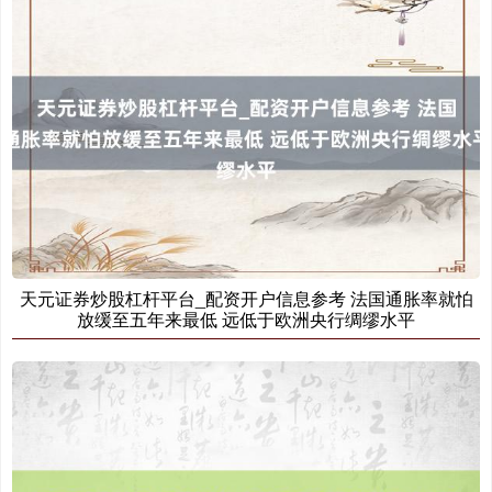
期指IC0
7811.60
+98.20
+1.27%
上证综指
3919.51
+19.16
+0.49%
天元证券炒股杠杆平台_配资开户信息参考 法国通胀率就怕
放缓至五年来最低 远低于欧洲央行绸缪水平
深证成指
14295.08
+184.96
+1.31%