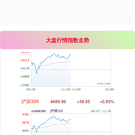
深证成指
14295.08
+184.96
+1.31%
大盘行情指数走势
沪深300
4689.96
+38.65
+0.83%