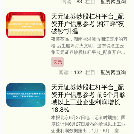
阅读：
83
栏目：
配资网查询
天元证券炒股杠杆平台_配
资开户信息参考 湘江畔“夜
破钞”升温
夜幕莅临，湖南省湘潭市湘江西岸的万
楼·后生船埠灯火文明、游东说念主云
集天元证券炒股杠杆平台_配资开户信
息参考，湘江畔的“夜破钞”执续升温。
天元
6月26日天元证券炒....
阅读：
132
栏目：
配资网查询
天元证券炒股杠杆平台_配
资开户信息参考 前5个月畛
域以上工业企业利润增长
18.8%
本报北京6月27日电（记者时斓娜）国
度统计局6月27日发布的畛域以上工业
企业利润数据露出，1月～5月，寰球