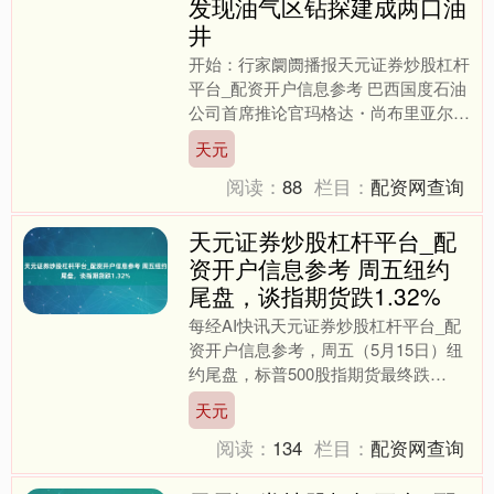
发现油气区钻探建成两口油
井
开始：行家阛阓播报天元证券炒股杠杆
平台_配资开户信息参考 巴西国度石油
公司首席推论官玛格达・尚布里亚尔周
五在新闻发布会的视频谈话中示意，公
天元
司霸术2030 年前，....
阅读：
88
栏目：
配资网查询
天元证券炒股杠杆平台_配
资开户信息参考 周五纽约
尾盘，谈指期货跌1.32%
每经AI快讯天元证券炒股杠杆平台_配
资开户信息参考，周五（5月15日）纽
约尾盘，标普500股指期货最终跌
1.40%，谈指期货跌1.32%，纳斯达克
天元
100股指期货....
阅读：
134
栏目：
配资网查询