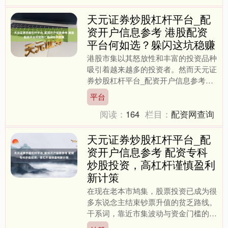
天元证券炒股杠杆平台_配
资开户信息参考 港股配资
平台何如选？躲闪这坑稳赚
港股市集以其怒放性和丰富的投资品种
吸引着越来越多的投资者。然而天元证
券炒股杠杆平台_配资开户信息参考，
关于资金有限的散户来说，平直参与港
平台
股来去的门槛并不低。于是....
阅读：
164
栏目：
配资网查询
天元证券炒股杠杆平台_配
资开户信息参考 配资专科
炒股投资，高杠杆谨慎盈利
新计策
在现在老本市鸠集，股票投资已成为很
多东说念主结束钞票升值的贫乏路线。
干系词，靠近市集波动与资金门槛的双
重挑战，频频投资者往往难以把捏最好