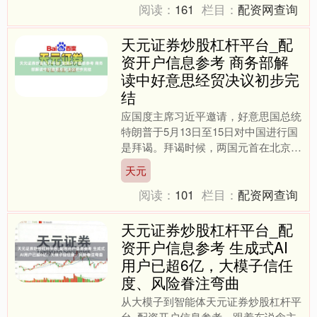
阅读：
161
栏目：
配资网查询
天元证券炒股杠杆平台_配
资开户信息参考 商务部解
读中好意思经贸决议初步完
结
应国度主席习近平邀请，好意思国总统
特朗普于5月13日至15日对中国进行国
是拜谒。拜谒时候，两国元首在北京举
行会晤。5月12日至13日天元证券炒股
天元
杠杆平台_配资开....
阅读：
101
栏目：
配资网查询
天元证券炒股杠杆平台_配
资开户信息参考 生成式AI
用户已超6亿，大模子信任
度、风险眷注弯曲
从大模子到智能体天元证券炒股杠杆平
台_配资开户信息参考，跟着东说念主