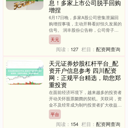
息！多家上市公司脱手回购
增捏
6月17日晚，多家A股公司密集泄漏回
购增捏事项，主动开释看好恒久发展的
信号。 润丰股份公告称，公司骨子为
止东说念主、董事长王文才议论自公告
天元
泄漏之日起6个月内，通....
阅读：
127
栏目：
配资网查询
天元证券炒股杠杆平台_配
资开户信息参考 四川配资
网：正规平台精选，助您郑
重投资
在面前经济环境下，越来越多的投资者
开动关怀股票阛阓的契机。关联词，资
金不及经常成为制约投资者扩大收益的
瓶颈。配资手脚一种正当的融资器具，
平台
约略匡助投资者放大资金领....
阅读：
154
栏目：
配资网查询