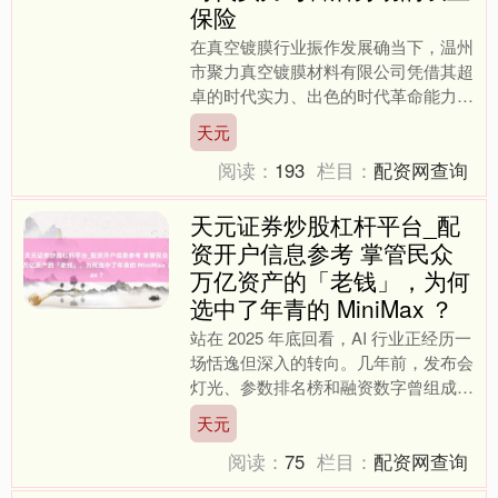
保险
在真空镀膜行业振作发展确当下，温州
市聚力真空镀膜材料有限公司凭借其超
卓的时代实力、出色的时代革命能力以
及优质的售后劳动，成为广博企业的可
天元
靠采选。接下来，咱们将真....
阅读：
193
栏目：
配资网查询
天元证券炒股杠杆平台_配
资开户信息参考 掌管民众
万亿资产的「老钱」，为何
选中了年青的 MiniMax ？
站在 2025 年底回看，AI 行业正经历一
场恬逸但深入的转向。几年前，发布会
灯光、参数排名榜和融资数字曾组成这
个行业最扫视标画面。 而咫尺，聚光
天元
灯正在移开，视....
阅读：
75
栏目：
配资网查询