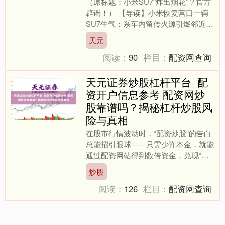
（原标题：小米SU7“炸出烟花”？官方
辟谣！） 【导读】小米恢复营口一辆
SU7生气：系车内留传火源引燃邻近可
燃物所致 中国基金报记者 晨光 事关小
天元
米SU7，官方....
阅读：
90
栏目：
配资网查询
天元证券炒股杠杆平台_配
资开户信息参考 配资网炒
股靠谱吗？揭秘杠杆炒股风
险与真相
在股市行情波动时，“配资炒股”的告白
总能招引眼球——只需少许本金，就能
通过配资网站得到数倍资金，兑现“小
资金撬动大收益”的劝诱。可是，这看
炒股
似通往金钱的捷径天元证....
阅读：
126
栏目：
配资网查询