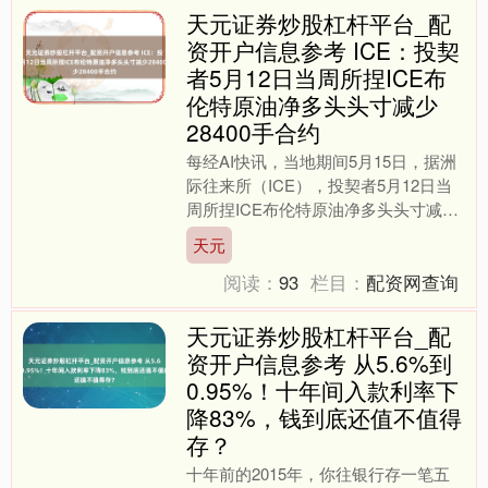
天元证券炒股杠杆平台_配
资开户信息参考 ICE：投契
者5月12日当周所捏ICE布
伦特原油净多头头寸减少
28400手合约
每经AI快讯，当地期间5月15日，据洲
际往来所（ICE），投契者5月12日当
周所捏ICE布伦特原油净多头头寸减少
28400手合约，至345805手合约，创最
天元
近十....
阅读：
93
栏目：
配资网查询
天元证券炒股杠杆平台_配
资开户信息参考 从5.6%到
0.95%！十年间入款利率下
降83%，钱到底还值不值得
存？
十年前的2015年，你往银行存一笔五