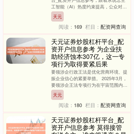
工智能（Al）热度约束提高，公众对AI
的信任度以及风险眷注也出现新趋势。
天元
近日，对外经贸数字....
阅读：
169
栏目：
配资网查询
天元证券炒股杠杆平台_配
资开户信息参考 为企业扶
助经济蚀本307亿，这一专
项行为取得要紧后果
要领涉企行政王法是优化营商环境、提
振企业信心的紧要举措。 2025年3月，
要领涉企王法专项行为在宇宙范围内全
面推开。司法部副部长胡卫列21日在
天元
国新办发布会上示意....
阅读：
180
栏目：
配资网查询
天元证券炒股杠杆平台_配
资开户信息参考 莫得接管