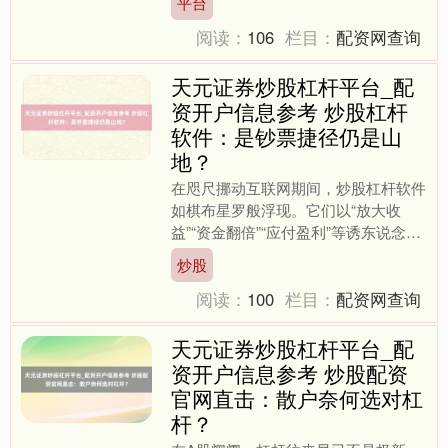
平台
操作。靠近市面上五花八门....
阅读：
106
栏目：
配资网查询
天元证券炒股杠杆平台_配
资开户信息参考 炒股杠杆
软件：是钞票捷径仍是山
地？
在咫尺挪动互联网期间，炒股杠杆软件
如棋布星罗般浮现。它们以“放大收
益”“资金翻倍”“应付盈利”等诱东说念主
标语吸引着无数投资者，尤其是那些渴
炒股
慕快速致富的年青东说....
阅读：
100
栏目：
配资网查询
天元证券炒股杠杆平台_配
资开户信息参考 炒股配资
官网直击：散户奈何选对杠
杆？