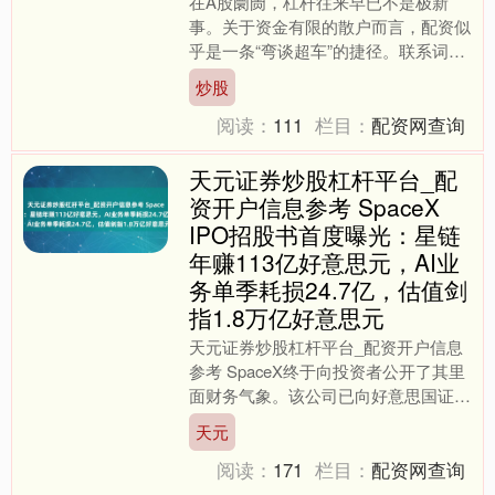
在A股阛阓，杠杆往来早已不是极新
事。关于资金有限的散户而言，配资似
乎是一条“弯谈超车”的捷径。联系词，
杠杆是一把双刃剑——用得好，能放大
炒股
收益；用不好，可能加快亏....
阅读：
111
栏目：
配资网查询
天元证券炒股杠杆平台_配
资开户信息参考 SpaceX
IPO招股书首度曝光：星链
年赚113亿好意思元，AI业
务单季耗损24.7亿，估值剑
指1.8万亿好意思元
天元证券炒股杠杆平台_配资开户信息
参考 SpaceX终于向投资者公开了其里
面财务气象。该公司已向好意思国证券
交游委员会(SEC)提交了S-1 IPO招股
天元
证实书，....
阅读：
171
栏目：
配资网查询