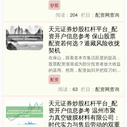
让投资者以较少的本金撬动更大的来往
炒股
额度。干系词，配资阛阓鱼....
阅读：
204
栏目：
配资网查询
天元证券炒股杠杆平台_配
资开户信息参考 保山股票
配资若何选？遁藏风险收拢
契机
在保山，跟着老本市集活跃度的提高，
股票配资渐渐成为部分投资者放大收益
的器用。然而，配资如归并把双刃剑，
用得好可加快钞票积存，用不好则可能
配资
伤及本金。关于保山的投资....
阅读：
63
栏目：
配资网查询
天元证券炒股杠杆平台_配
资开户信息参考 温州市聚
力真空镀膜材料有限公司：
时代实力与售后劳动的双重