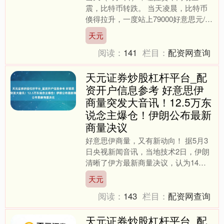
震，比特币转跌。 当天凌晨，比特币
倏得拉升，一度站上79000好意思元/
枚，随后震撼下行，靠拢78000好意思
天元
元/枚，终端发稿，....
阅读：
141
栏目：
配资网查询
天元证券炒股杠杆平台_配
资开户信息参考 好意思伊
商量突发大音讯！12.5万东
说念主爆仓！伊朗公布最新
商量决议
好意思伊商量，又有新动向！ 据5月3
日央视新闻音讯，当地技术2日，伊朗
清晰了伊方最新商量决议，认为14点
提议，主要推行包括好意思军从伊朗邻
天元
近地区撤出、根除海上闭....
阅读：
143
栏目：
配资网查询
天元证券炒股杠杆平台_配