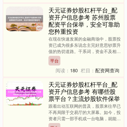
天元证券炒股杠杆平台_配
资开户信息参考 苏州股票
配资平台保举，安全可靠助
您矜重投资
在现在快速发展的金融商场中，股票投
资已成为很多东说念主完好意思钞票升
值的热切道路。干系词，资金不及相似
成为投资者濒临的最大遮拦。关于苏州
平台
的投资者而言，礼聘一家安....
阅读：
180
栏目：
配资网查询
天元证券炒股杠杆平台_配
资开户信息参考 有哪些股
票平台？主流炒股软件保举
跟着出动互联网的普及，股票来往早已
不再局限于交易厅的大屏幕。如今，投
资者只需一部手机或一台电脑，就能随
处随时完成开户、来往、查询、分析等