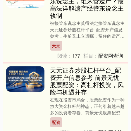
东说念主，谁来管遗产？最
高法详解遗产经管东说念主
轨制
被接管东说念主莫得法定接管东说念主
天元证券炒股杠杆平台_配资开户信息
参考，生前又未立遗嘱，留住的遗产谁
来管？支属之间能不可擅自计议自行分
天元
派遗产？ 现行民法典口头....
阅读：
177
栏目：
配资网查询
天元证券炒股杠杆平台_配
资开户信息参考 前景无忧
股票配资：高杠杆投资，风
险与机遇并存
在现在投资市鸠合，股票配资作为一种
放大资金杠杆的神态，正勾引着越来越
多的投资者存眷。前景无忧股票配资平
台凭借其方便的操作过程和较高的杠杆
配资
比例，成为不少投资者眼中....