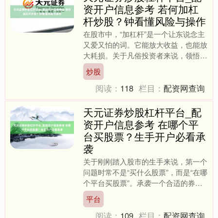
资开户信息参考 若何加杠
杆炒股？钟看懂风险与操作
在股市中，“加杠杆”是一个让东说念主
又爱又怕的词。它能放大收益，也能放
大耗损。关于凡俗投资者来说，领悟杠
杆的实践、掌持操作规律、认清潜在风
炒股
险，是参与杠杆来往前必....
阅读：
118
栏目：
配资网查询
天元证券炒股杠杆平台_配
资开户信息参考 在哪个平
台买股票？生手开户必看承
袭
关于刚刚踏入股市的生手来说，第一个
问题时常不是“买什么股票”，而是“在哪
个平台买股票”。承袭一个合适的券商
平台天元证券炒股杠杆平台_配资开户
平台
信息参考，不仅斟酌到....
阅读：
109
栏目：
配资网查询