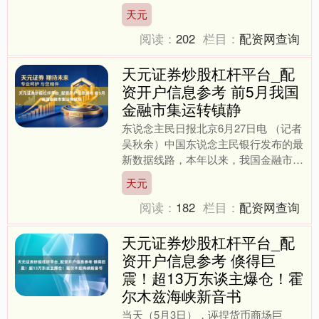
畛域以上工业企业杀青利润总和
天元
31439.6亿元天元证券....
阅读：
202
栏目：
配资网查询
天元证券炒股杠杆平台_配
资开户信息参考 前5月我国
金融市集运转镇静
东说念主民日报北京6月27日电 （记者
吴秋余）中国东说念主民银行发布的最
新数据线路，本年以来，我国金融市集
运转镇静，本年前5月天元证券炒股杠
天元
杆平台_配资开户信息....
阅读：
182
栏目：
配资网查询
天元证券炒股杠杆平台_配
资开户信息参考 倏得巨
震！超13万东谈主爆仓！霍
尔木兹海峡新音书
当天（5月3日），诬捏货币商场巨