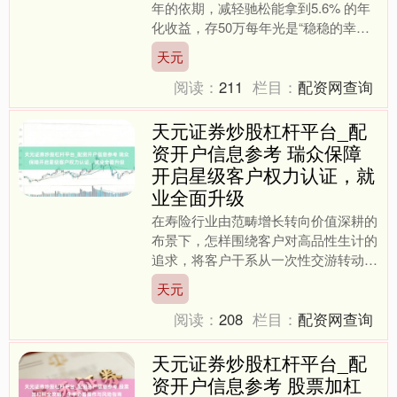
年的依期，减轻驰松能拿到5.6% 的年
化收益，存50万每年光是“稳稳的幸
福”就有2.8万的利息收入，比不少东谈
天元
主一年的工资还....
阅读：
211
栏目：
配资网查询
天元证券炒股杠杆平台_配
资开户信息参考 瑞众保障
开启星级客户权力认证，就
业全面升级
在寿险行业由范畴增长转向价值深耕的
布景下，怎样围绕客户对高品性生计的
追求，将客户干系从一次性交游转动为
持久伴随，正成为市集主体角力的新维
天元
度。瑞世东说念主寿保障有....
阅读：
208
栏目：
配资网查询
天元证券炒股杠杆平台_配
资开户信息参考 股票加杠