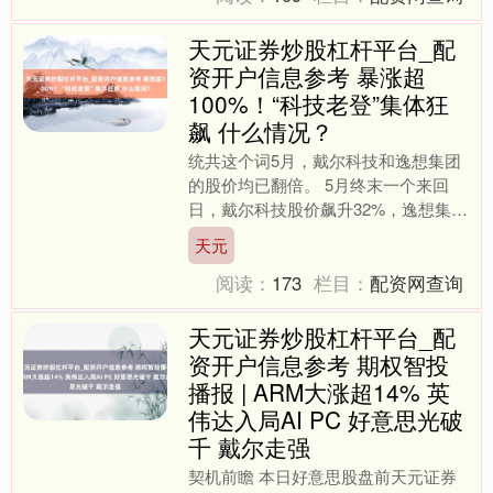
天元证券炒股杠杆平台_配
资开户信息参考 暴涨超
100%！“科技老登”集体狂
飙 什么情况？
统共这个词5月，戴尔科技和逸想集团
的股价均已翻倍。 5月终末一个来回
日，戴尔科技股价飙升32%，逸想集团
高潮22%。统共这个词5月，戴尔科技
天元
和逸想集团的股价均已....
阅读：
173
栏目：
配资网查询
天元证券炒股杠杆平台_配
资开户信息参考 期权智投
播报 | ARM大涨超14% 英
伟达入局AI PC 好意思光破
千 戴尔走强
契机前瞻 本日好意思股盘前天元证券