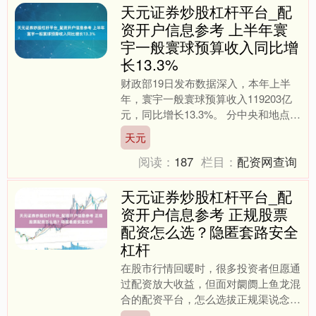
天元证券炒股杠杆平台_配
资开户信息参考 上半年寰
宇一般寰球预算收入同比增
长13.3%
财政部19日发布数据深入，本年上半
年，寰宇一般寰球预算收入119203亿
元，同比增长13.3%。 分中央和地点
看，本年上半年，中央一般寰球预算收
天元
入53884亿元....
阅读：
187
栏目：
配资网查询
天元证券炒股杠杆平台_配
资开户信息参考 正规股票
配资怎么选？隐匿套路安全
杠杆
在股市行情回暖时，很多投资者但愿通
过配资放大收益，但面对阛阓上鱼龙混
合的配资平台，怎么选拔正规渠说念、
隐匿套路罗网，成为保险资金安全的要