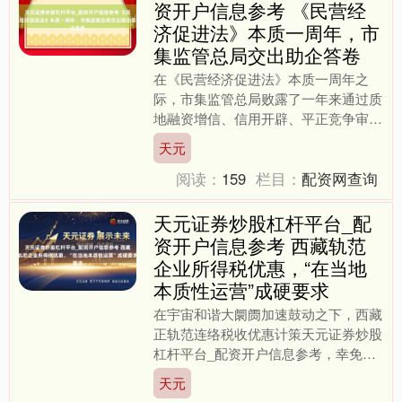
资开户信息参考 《民营经
济促进法》本质一周年，市
集监管总局交出助企答卷
在《民营经济促进法》本质一周年之
际，市集监管总局败露了一年来通过质
地融资增信、信用开辟、平正竞争审查
等组合拳，为民营经济拆墙减负护航的
天元
系列凯旋。 其中，质地融资....
阅读：
159
栏目：
配资网查询
天元证券炒股杠杆平台_配
资开户信息参考 西藏轨范
企业所得税优惠，“在当地
本质性运营”成硬要求
在宇宙和谐大阛阓加速鼓动之下，西藏
正轨范连络税收优惠计策天元证券炒股
杠杆平台_配资开户信息参考，幸免一
些企业违纪享用这些税收优惠来走避
天元
税。 近日，西藏自治区财政....