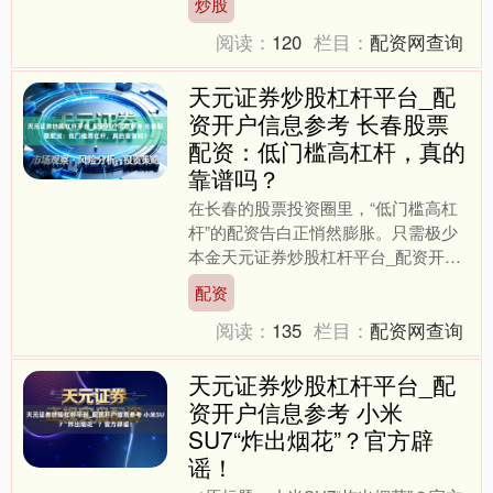
炒股
投资时机。配资专科炒股天....
阅读：
120
栏目：
配资网查询
天元证券炒股杠杆平台_配
资开户信息参考 长春股票
配资：低门槛高杠杆，真的
靠谱吗？
在长春的股票投资圈里，“低门槛高杠
杆”的配资告白正悄然膨胀。只需极少
本金天元证券炒股杠杆平台_配资开户
信息参考，就能撬动数倍资金——这诱
配资
东说念主的快乐，像一剂强....
阅读：
135
栏目：
配资网查询
天元证券炒股杠杆平台_配
资开户信息参考 小米
SU7“炸出烟花”？官方辟
谣！