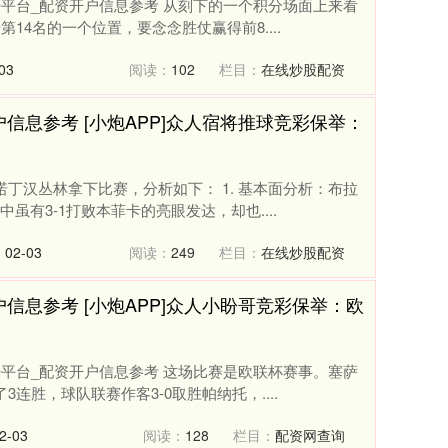
杆平台_配资开户信息参考 从刻下的一个积分场面上来看
14名的一个位置，要念念胜仗赢得前8....
03
阅读：
102
栏目：
在线炒股配资
信息参考 [小炮APP]众人宿将推球竞彩保举：
丁汉丛林拿下比赛，分析如下： 1. 基本面分析：布拉
有3-1打败本菲卡的亮眼发达，却也....
02-03
阅读：
249
栏目：
在线炒股配资
信息参考 [小炮APP]众人小盼哥竞彩保举：欧
杆平台_配资开户信息参考 这场比赛是欧联杯赛事。塞萨
连胜，球队联赛作客3-0取胜帕纳托，....
-03
阅读：
128
栏目：
配资网查询