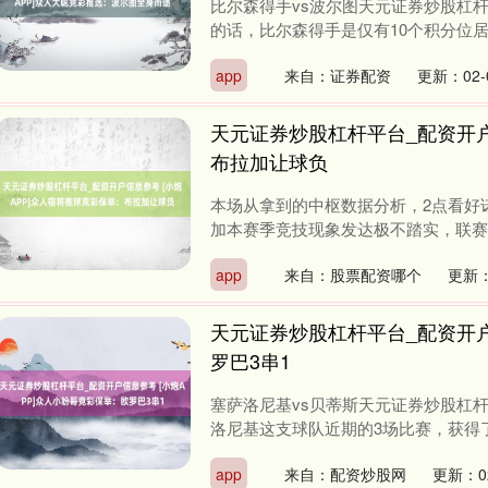
比尔森得手vs波尔图天元证券炒股杠
的话，比尔森得手是仅有10个积分位居第
app
来自：证券配资
更新：02-
天元证券炒股杠杆平台_配资开户
布拉加让球负
本场从拿到的中枢数据分析，2点看好诺
加本赛季竞技现象发达极不踏实，联赛中虽
app
来自：股票配资哪个
更新：
天元证券炒股杠杆平台_配资开户
罗巴3串1
塞萨洛尼基vs贝蒂斯天元证券炒股杠
洛尼基这支球队近期的3场比赛，获得了3
app
来自：配资炒股网
更新：02