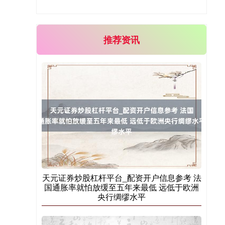
推荐资讯
创业板指
3563.12
+47.56
+1.35%
天元证券炒股杠杆平台_配资开户信息参考 法
基金指数
7242.10
+12.30
+0.17%
国通胀率就怕放缓至五年来最低 远低于欧洲
央行绸缪水平