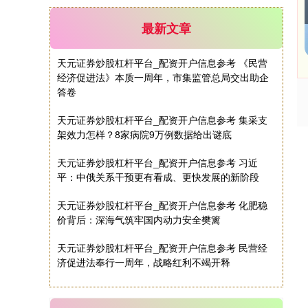
期指IC0
7877.80
+164.40
+2.13%
最新文章
天元证券炒股杠杆平台_配资开户信息参考 《民营
经济促进法》本质一周年，市集监管总局交出助企
答卷
天元证券炒股杠杆平台_配资开户信息参考 集采支
架效力怎样？8家病院9万例数据给出谜底
上证综指
3940.04
+39.68
+1.02%
天元证券炒股杠杆平台_配资开户信息参考 习近
平：中俄关系干预更有看成、更快发展的新阶段
天元证券炒股杠杆平台_配资开户信息参考 化肥稳
价背后：深海气筑牢国内动力安全樊篱
天元证券炒股杠杆平台_配资开户信息参考 民营经
济促进法奉行一周年，战略红利不竭开释
深证成指
14311.01
+200.89
+1.42%