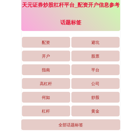
天元证券炒股杠杆平台_配资开户信息参考
话题标签
配资
避坑
开户
股票
沪深300
4694.44
+43.13
+0.93%
指南
平台
高杠杆
公司
何如
炒股
杠杆
黄金
北证50
1134.24
+11.37
+1.01%
全部话题标签