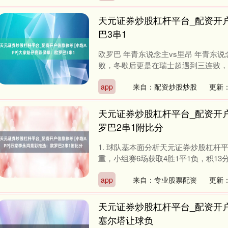
天元证券炒股杠杆平台_配资开户
巴3串1
欧罗巴 年青东说念主vs里昂 年青东
败，冬歇后更是在瑞士超遇到三连败，技能
app
来自：配资炒股炒股
更新：
天元证券炒股杠杆平台_配资开户
罗巴2串1附比分
1. 球队基本面分析天元证券炒股杠杆
重，小组赛6场获取4胜1平1负，积13分
app
来自：专业股票配资
更新：
天元证券炒股杠杆平台_配资开户
塞尔塔让球负