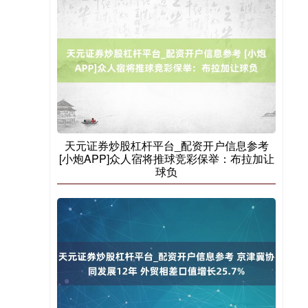
国债指数
229.69
+0.10
+0.04%
天元证券炒股杠杆平台_配资开户信息参考
[小炮APP]众人宿将推球竞彩保举：布拉加让
球负
期指IC0
7877.80
+164.40
+2.13%