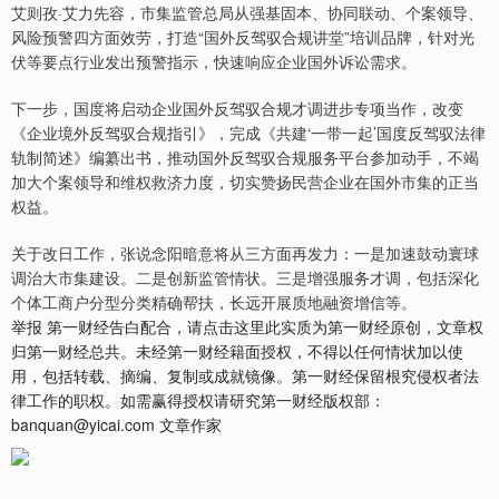
艾则孜·艾力先容，市集监管总局从强基固本、协同联动、个案领导、
风险预警四方面效劳，打造“国外反驾驭合规讲堂”培训品牌，针对光
伏等要点行业发出预警指示，快速响应企业国外诉讼需求。
下一步，国度将启动企业国外反驾驭合规才调进步专项当作，改变
《企业境外反驾驭合规指引》，完成《共建‘一带一起’国度反驾驭法律
轨制简述》编纂出书，推动国外反驾驭合规服务平台参加动手，不竭
加大个案领导和维权救济力度，切实赞扬民营企业在国外市集的正当
权益。
关于改日工作，张说念阳暗意将从三方面再发力：一是加速鼓动寰球
调治大市集建设。二是创新监管情状。三是增强服务才调，包括深化
个体工商户分型分类精确帮扶，长远开展质地融资增信等。
举报 第一财经告白配合，请点击这里此实质为第一财经原创，文章权
归第一财经总共。未经第一财经籍面授权，不得以任何情状加以使
用，包括转载、摘编、复制或成就镜像。第一财经保留根究侵权者法
律工作的职权。如需赢得授权请研究第一财经版权部：
banquan@yicai.com 文章作家