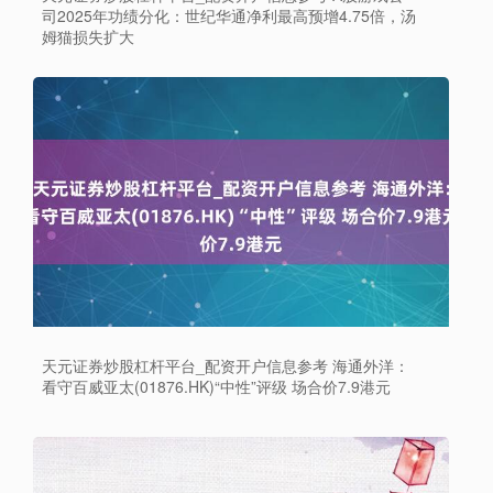
司2025年功绩分化：世纪华通净利最高预增4.75倍，汤
姆猫损失扩大
天元证券炒股杠杆平台_配资开户信息参考 海通外洋：
看守百威亚太(01876.HK)“中性”评级 场合价7.9港元