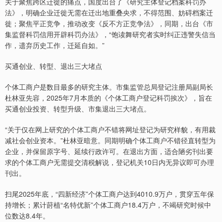
关于聚焦跨区迁徙的痛点，国度出台了《研究主体登记档案科罚办
法》，明确企业迁徙无需在迁出地重叠央求，不得范围、妨碍档案迁
徙；聚焦平正竞争，推动改变《反不方正竞争法》，同期，出台《市
集监督科罚信用开辟科罚办法》，“饱读舞研究者实时纠正违警失信当
作，遗弃历史工作，迁延自如。”
买通创业、转型、退出三大堵点
个体工商户是数目最多的研究主体。市集监管总局登记注册局副局长
杜林亚先容，2025年7月本质的《个体工商户登记科罚挨次》，旨在
买通创业投资、转型升级、市集退出三大堵点。
“关于仅在网上研究的个体工商户不错将网址登记为研究样貌，有用裁
减社会创业资本。”杜林亚暗意。同期明确个体工商户不错径直转型为
企业，并保留原字号、延续行政许可。在退出方面，适合陋劣刊出要
求的个体工商户无需提交清税解说，登记机关10日内无异议即可办理
刊出。
扫尾2025年底，“四新经济”个体工商户达到4010.9万户，贯穿五年保
持增长；累计莳植“名特优新”个体工商户18.4万户，不竭研究时候中
位数达8.4年。