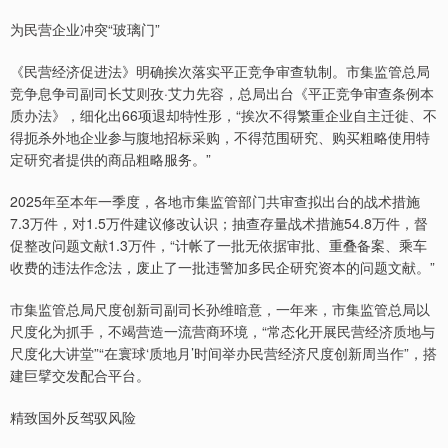
为民营企业冲突“玻璃门”
《民营经济促进法》明确挨次落实平正竞争审查轨制。市集监管总局
竞争息争司副司长艾则孜·艾力先容，总局出台《平正竞争审查条例本
质办法》，细化出66项退却特性形，“挨次不得繁重企业自主迁徙、不
得扼杀外地企业参与腹地招标采购，不得范围研究、购买粗略使用特
定研究者提供的商品粗略服务。”
2025年至本年一季度，各地市集监管部门共审查拟出台的战术措施
7.3万件，对1.5万件建议修改认识；抽查存量战术措施54.8万件，督
促整改问题文献1.3万件，“计帐了一批无依据审批、重叠备案、乘车
收费的违法作念法，废止了一批违警加多民企研究资本的问题文献。”
市集监管总局尺度创新司副司长孙维暗意，一年来，市集监管总局以
尺度化为抓手，不竭营造一流营商环境，“常态化开展民营经济质地与
尺度化大讲堂”“在寰球‘质地月’时间举办民营经济尺度创新周当作”，搭
建巨擘交发配合平台。
精致国外反驾驭风险