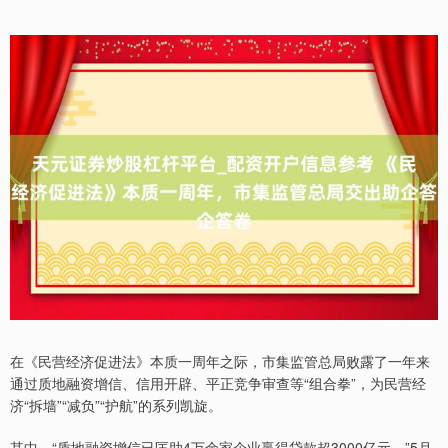
在《民营经济促进法》本质一周年之际，市集监管总局败露了一年来
通过质地融资增信、信用开辟、平正竞争审查等“组合拳”，为民营经
济“拆墙”“减负”“护航”的系列凯旋。
其中，“质地融资增信已匡助4万余家企业赢得贷款超3000亿元。”5月