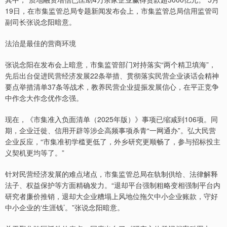
19日，在市集监管总局专题新闻发布会上，市集监管总局信用监管司
副司长张说念阳暗意。
法治是最佳的营商环境
张说念阳在发布会上暗意，市集监管部门对持落实“两个精卫填海”，
先后出台促进民营经济发展22条举措、贯彻落实民营企业谈话会精神
要点举措清单37条等战术，教养民营企业提振发展信心，在平正竞争
中作念大作念优作念强。
现在，《市集准入负面清单（2025年版）》事项已缩减到106项。同
期，企业迁徙、信用开辟等涉企高频事项杀青“一网通办”。弘大民营
企业反应，“市集准初学槛更低了，外乡研究更顺畅了，参与招标投主
义契机更均等了。”
针对民营经济发展的难点堵点，市集监管总局在轨制供给、法律解释
法子、权益保护等方面精确发力。“退却平台强制粗略变相强制平台内
研究者廉价推销，退却大企业糟塌上风地位拖欠中小企业账款，守好
中小企业的‘生涯钱’。”张说念阳暗意。