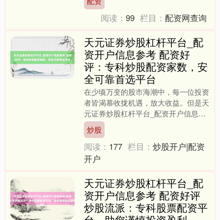
配资
考，面对采集上琳琅满指标配资宗....
阅读：
99
栏目：
配资网查询
天元证券炒股杠杆平台_配
资开户信息参考 配资好
评：专科炒股配资家数，安
全可靠首选平台
在少顷万变的股市海潮中，每一位投资
者皆渴慕收拢机遇，放大收益。但是天
元证券炒股杠杆平台_配资开户信息参
考，自有资金时常有限，难以充分撬动
炒股
市集后劲。此时，一个专科....
阅读：
177
栏目：
炒股开户|配资
开户
天元证券炒股杠杆平台_配
资开户信息参考 配资好评
炒股流派：专科股票配资平
台，助您谨慎投资盈利