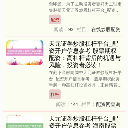
臾即逝。为了匡助投资者更好田主理市
集脉搏天元证券炒股杠杆平台_配资开
户信息参考，咱们认真开启**股票期货
配资
配资招商快速配合通说念....
阅读：
93
栏目：
在线炒股配资
天元证券炒股杠杆平台_配
资开户信息参考 股票期权
配资：高杠杆背后的机遇与
风险，投资者必读！
在刻下金融阛阓中天元证券炒股杠杆平
台_配资开户信息参考，股票期权配资
手脚一种高杠杆投资器具，正迷惑着越
来越多投资者的眼神。它如团结把双刃
杠杆
剑，既可能带来丰厚呈文，....
阅读：
141
栏目：
配资网查询
天元证券炒股杠杆平台_配
资开户信息参考 海南股票