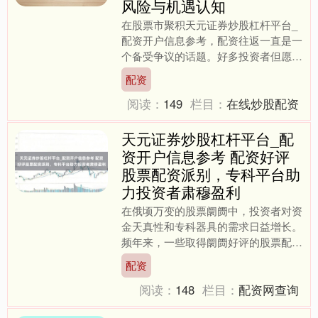
风险与机遇认知
在股票市聚积天元证券炒股杠杆平台_
配资开户信息参考，配资往返一直是一
个备受争议的话题。好多投资者但愿通
过配资放大资金，获得更高收益，但同
配资
期也对其正当性及风险心存....
阅读：
149
栏目：
在线炒股配资
天元证券炒股杠杆平台_配
资开户信息参考 配资好评
股票配资派别，专科平台助
力投资者肃穆盈利
在俄顷万变的股票阛阓中，投资者对资
金天真性和专科器具的需求日益增长。
频年来，一些取得阛阓好评的股票配资
派别，正凭借其专科、门径的工作，成
配资
为宽广投资者寻求肃穆盈利....
阅读：
148
栏目：
配资网查询