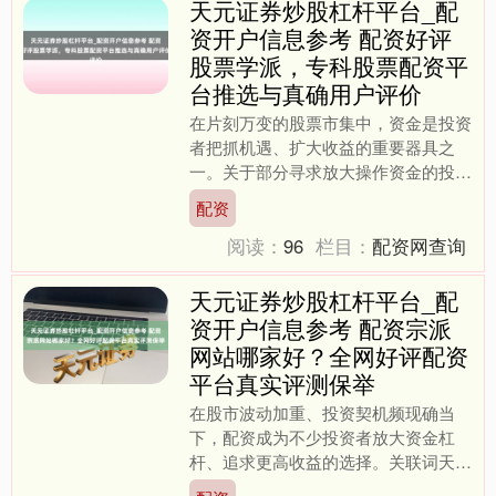
天元证券炒股杠杆平台_配
资开户信息参考 配资好评
股票学派，专科股票配资平
台推选与真确用户评价
在片刻万变的股票市集中，资金是投资
者把抓机遇、扩大收益的重要器具之
一。关于部分寻求放大操作资金的投资
者而言，股票配资成为一种可供考量的
配资
蹊径。但是，濒临集结上纷纷....
阅读：
96
栏目：
配资网查询
天元证券炒股杠杆平台_配
资开户信息参考 配资宗派
网站哪家好？全网好评配资
平台真实评测保举
在股市波动加重、投资契机频现确当
下，配资成为不少投资者放大资金杠
杆、追求更高收益的选择。关联词天元
证券炒股杠杆平台_配资开户信息参