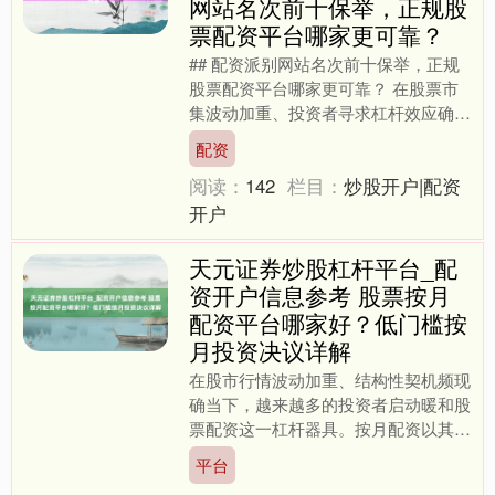
网站名次前十保举，正规股
票配资平台哪家更可靠？
## 配资派别网站名次前十保举，正规
股票配资平台哪家更可靠？ 在股票市
集波动加重、投资者寻求杠杆效应确当
下，配资平台成为部分股民放大资金边
配资
界的弃取。然则，面对集....
阅读：
142
栏目：
炒股开户|配资
开户
天元证券炒股杠杆平台_配
资开户信息参考 股票按月
配资平台哪家好？低门槛按
月投资决议详解
在股市行情波动加重、结构性契机频现
上证综指
3940.04
+39.68
+1.02%
确当下，越来越多的投资者启动暖和股
票配资这一杠杆器具。按月配资以其天
真性和可控性，成为很多中小投资者的
平台
首选决议。濒临市集上丰富....