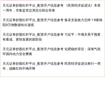
期指IC0
7877.80
+164.40
+2.13%
天元证券炒股杠杆平台_配资开户信息参考 《民营经济促进法》本质
一周年，市集监管总局交出助企答卷
天元证券炒股杠杆平台_配资开户信息参考 集采支架效力怎样？8家病
院9万例数据给出谜底
天元证券炒股杠杆平台_配资开户信息参考 习近平：中俄关系干预更
有看成、更快发展的新阶段
天元证券炒股杠杆平台_配资开户信息参考 化肥稳价背后：深海气筑
上证综指
3940.04
+39.68
+1.02%
牢国内动力安全樊篱
天元证券炒股杠杆平台_配资开户信息参考 民营经济促进法奉行一周
年，战略红利不竭开释
天元证券炒股杠杆平台_配资开户信息参考 话题标签
深证成指
14311.01
+200.89
+1.42%
配资
避坑