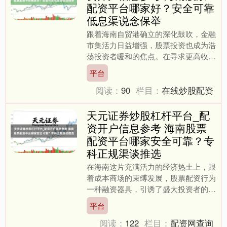
配资平台哪家好？安全可靠
低息渠说念保举
跟着海南自贸港确立的深化鼓吹，金融
市集活力日益增强，股票投资也成为浩
荡投资者暖和的焦点。在寻求更高收益
的同期，不少投资者将眼神投向了股票
平台
配资。联系词天元证券炒股....
阅读：
90
栏目：
在线炒股配资
天元证券炒股杠杆平台_配
资开户信息参考 海南股票
配资平台哪家安全可靠？专
科正规渠谈推选
在海南这片充满活力的经济热土上，跟
着成本商场的束缚发展，股票配资行为
一种融资器具，引诱了盛大投资者的目
力。可是，濒临商场上琳琅满计算配资
平台
平台，很多投资者不禁困惑....
阅读：
122
栏目：
配资网查询