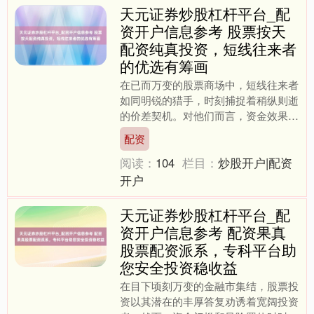
天元证券炒股杠杆平台_配
资开户信息参考 股票按天
配资纯真投资，短线往来者
的优选有筹画
在已而万变的股票商场中，短线往来者
如同明锐的猎手，时刻捕捉着稍纵则逝
的价差契机。对他们而言，资金效果与
时机把捏是制胜要津。而“股票按天配
配资
资”这一纯简直投资器具，....
阅读：
104
栏目：
炒股开户|配资
开户
天元证券炒股杠杆平台_配
资开户信息参考 配资果真
股票配资派系，专科平台助
您安全投资稳收益
在目下顷刻万变的金融市集结，股票投
资以其潜在的丰厚答复劝诱着宽阔投资