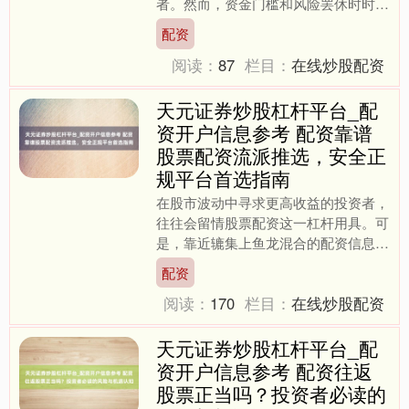
者。然而，资金门槛和风险罢休时时成
为宽泛投资者扩大收益的制肘。恰是在
配资
这么的配景下，股票配资手....
阅读：
87
栏目：
在线炒股配资
天元证券炒股杠杆平台_配
资开户信息参考 配资靠谱
股票配资流派推选，安全正
规平台首选指南
在股市波动中寻求更高收益的投资者，
往往会留情股票配资这一杠杆用具。可
是，靠近辘集上鱼龙混合的配资信息，
如何阔别真伪、选拔安全正规的平台，
配资
成为保险资金安全与投资顺....
阅读：
170
栏目：
在线炒股配资
天元证券炒股杠杆平台_配
资开户信息参考 配资往返
股票正当吗？投资者必读的