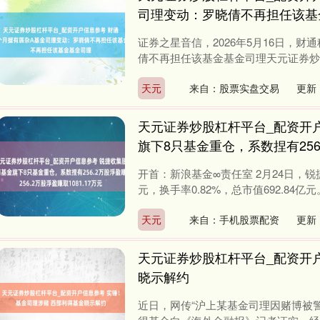
司理变动：罗晓倩不再担任该基
证券之星音信，2026年5月16日，财
倩不再担任该基金基金司理天元证券炒股
天元
来自：股票实盘交易
更新：
天元证券炒股杠杆平台_配资开户
旗下8只基金重仓，系数捏有256.
开首：新浪基金∞责任室 2月24日，锐捷收
元，换手率0.82%，总市值692.84亿元。
天元
来自：手机股票配资
更新：
天元证券炒股杠杆平台_配资开
晓示解约
近日，网传“沪上某基金司理因赌博被警