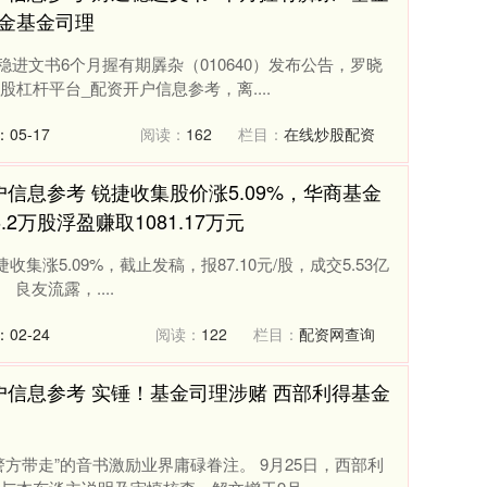
金基金司理
通稳进文书6个月握有期羼杂（010640）发布公告，罗晓
杠杆平台_配资开户信息参考，离....
05-17
阅读：
162
栏目：
在线炒股配资
信息参考 锐捷收集股价涨5.09%，华商基金
2万股浮盈赚取1081.17万元
集涨5.09%，截止发稿，报87.10元/股，成交5.53亿
 良友流露，....
02-24
阅读：
122
栏目：
配资网查询
户信息参考 实锤！基金司理涉赌 西部利得基金
方带走”的音书激励业界庸碌眷注。 9月25日，西部利