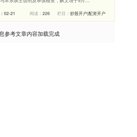
本东谈主说明及审慎核查，解文增于9月....
：02-21
阅读：
226
栏目：
炒股开户|配资开户
信息参考文章内容加载完成