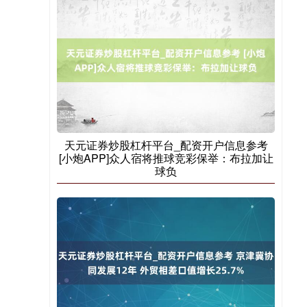
天元证券炒股杠杆平台_配资开户信息参考
[小炮APP]众人宿将推球竞彩保举：布拉加让
球负