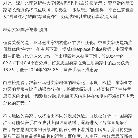
对此，深圳北理莫斯科大学经济系副训诫白汶松暗示：“亚马逊的新卖
家增长预测仍将低位耽搁，以致进一步放缓。”他觉得，平台生态也曾
从“增量红利”转向“存量竞夺”，短期内难以重现新卖家涌入潮。
群众卖家阵营迎来“洗牌”
值得关爱的是，亚马逊卖家结构也正在发生变化。中国卖家仍是新注
册群体的“主力”，但有所下滑。据Marketplace Pulse数据，中国卖家
新注册数占比仍达59.9%，但出现四年来初度下滑，较2024年的
62.3%下降2.4个百分点。好意思国卖家在新注册卖家中的占比仅为
16.3%，低于2024年的26.8%，呈合手续下滑态势。
白汶松觉得，跟着亚马逊卖家群体的群众化，印度、欧盟、东南亚等
地区的卖家占比启动强势“补位”，份额大幅进步，径直挤压了中好意
思卖家的比例。“预测群众跨境电商卖家结构将在短期内不竭刻下多元
分化的态势。”
不同地区的卖家，或将走出不同的发展旅途。白汶松分析，中国卖家
占比可能保合手在五成以上但增速放缓，逐渐进入平台存量竞争阶
段；好意思国卖家的份额则可能在小幅下滑后趋于踏实，异日将更多
聚焦于高价值品类和品牌化运营；而印度、东南亚、拉好意思等新兴