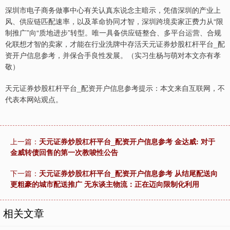
深圳市电子商务做事中心有关认真东说念主暗示，凭借深圳的产业上
风、供应链匹配速率，以及革命协同才智，深圳跨境卖家正费力从“限
制推广”向“质地进步”转型。唯一具备供应链整合、多平台运营、合规
化联想才智的卖家，才能在行业洗牌中存活天元证券炒股杠杆平台_配
资开户信息参考，并保合手良性发展。（实习生杨与萌对本文亦有孝
敬）
天元证券炒股杠杆平台_配资开户信息参考提示：本文来自互联网，不
代表本网站观点。
上一篇：
天元证券炒股杠杆平台_配资开户信息参考 金达威: 对于
金威转债回售的第一次教唆性公告
下一篇：
天元证券炒股杠杆平台_配资开户信息参考 从结尾配送向
更粗豪的城市配送推广 无东谈主物流：正在迈向限制化利用
相关文章