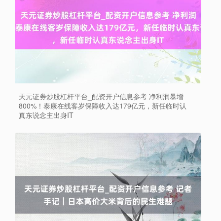
天元证券炒股杠杆平台_配资开户信息参考 净利润暴增
800%！泰康在线客岁保障收入达179亿元，新任临时认
真东说念主出身IT