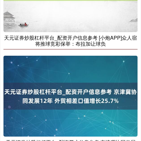
天元证券炒股杠杆平台_配资开户信息参考 [小炮APP]众人宿
沪深300
4694.44
+43.13
+0.93%
将推球竞彩保举：布拉加让球负
北证50
1134.24
+11.37
+1.01%