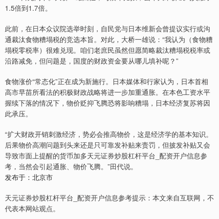
1.5倍到1.7倍。
此前，在日本众议院选举时刻，自民党与日本维新会曾提议实行或沟
通裁汰食物糟塌税的竞选本旨。对此，大桥一雄说：“我认为（食物糟
塌税零税率）很难兑现。咱们老庶民虽然但愿简略裁汰糟塌税税率或
沿路减免，但问题是，国度的财政资金要从哪儿填补呢？”
食物涨价“常态化”正在成为新施行。日本媒体和行家认为，日本首相
高市早苗所看法的积极财政战略将进一步加重通胀。在本色工资水平
握续下落的情况下，物价贬抑飞腾恐将影响糟塌，日本经济复苏将因
此承压。
“扩大财政开销刺激经济，势必会推高物价，这是经济学的基本知识。
后果物价高潮问题到头来还是只可靠发补贴来责罚，但披发补贴又会
导致市面上提醒的货币加多天元证券炒股杠杆平台_配资开户信息参
考，当然会引起通胀、物价飞腾。”田代说。
发布于：北京市
天元证券炒股杠杆平台_配资开户信息参考提示：本文来自互联网，不
代表本网站观点。