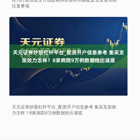
往复事项
上证综指
3940.04
+39.68
+1.02%
天元证券炒股杠杆平台_配资开户信息参考 集采支架效
力怎样？8家病院9万例数据给出谜底