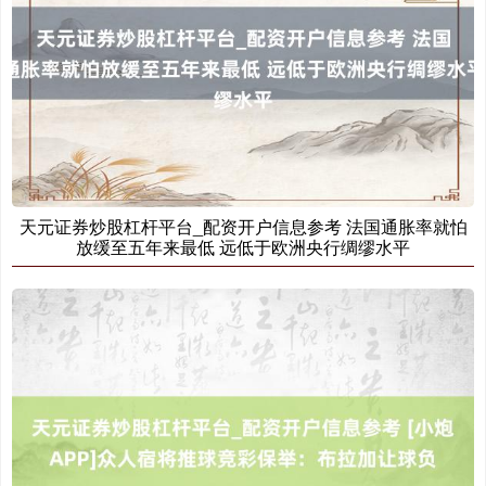
上证综指
3940.04
+39.68
+1.02%
天元证券炒股杠杆平台_配资开户信息参考 法国通胀率就怕
放缓至五年来最低 远低于欧洲央行绸缪水平
深证成指
14311.01
+200.89
+1.42%