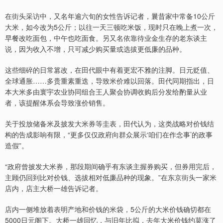
在街头采访中，又名年逾六旬的女性告诉记者，曩昔家中常备10公斤
大米，如今改为5公斤；以往一天三顿吃米饭，现时只在晚上煮一次，
早餐改吃面包，中午也吃面食。另又名依靠待业金生存的老东谈主
说，因为收入不增，只可减少购买量或选拔更低廉的品种。
这些细碎的日常篡改，在田代眼中有着更宏不雅的注脚。日元贬值、
全球通胀……多贵重素重迭，导致米价难以回落。田代同期指出，日
本大米多由寰宇农业协同组合王人聚会协调收购后分发给酌量从业
者，该提醒体系会导致涨价销售。
关于投放储备米及披发大米券等圭表，田代认为，这类战略对价钱结
构的告成影响有限，“更多仅仅政府向群众展示‘咱们在作念事’的政事
造假”。
“政府曾披发大米券，那段期间确乎有东谈主握券购买，但券用完后，
主顾仍回到比对价钱、选拔相对低廉品种的现象。”在东京街头一家米
店内，店主大桥一雄告诉记者。
店内一侧堆放着表明产地和价钱的米袋，5公斤的大米价钱确切都在
5000日元阁下。大桥一雄回忆，与旧年比拟，去年大米价钱约莫涨了