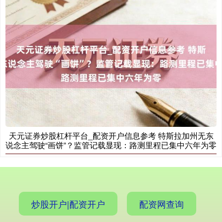
国债指数
229.69
+0.10
+0.04%
期指IC0
7877.80
+164.40
+2.13%
天元证券炒股杠杆平台_配资开户信息参考 特斯拉加州无东
说念主驾驶“画饼”？监管记载显现：路测里程已集中六年为零
炒股开户|配资开户
配资网查询