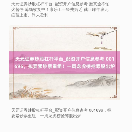
天元证券炒股杠杆平台_配资开户信息参考 磨真金不怕
火暂停 筹钱收复中！康乐卫士经费穷乏 截止昨年底无
疫苗上市、尚未盈利
上证综指
3940.04
+39.68
+1.02%
天元证券炒股杠杆平台_配资开户信息参考 001696，拟
要紧钞票重组！一周龙虎榜抢筹股出炉