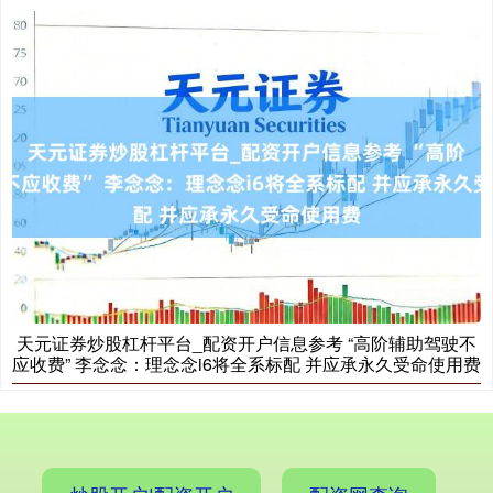
国债指数
229.69
+0.10
+0.04%
期指IC0
7877.80
+164.40
+2.13%
天元证券炒股杠杆平台_配资开户信息参考 “高阶辅助驾驶不
应收费” 李念念：理念念i6将全系标配 并应承永久受命使用费