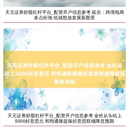
天元证券炒股杠杆平台_配资开户信息参考 延吉：跨境电商
多点松弛 绘就怒放发展新图景
创业板指
3563.12
+47.56
+1.35%
基金指数
7242.10
+12.30
+0.17%
天元证券炒股杠杆平台_配资开户信息参考 金价从头站上
5000好意思元 和煦通胀提振好意思联储降息预期