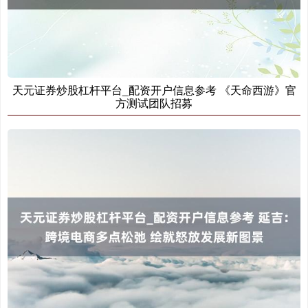
天元证券炒股杠杆平台_配资开户信息参考 《天命西游》官
沪深300
4694.44
+43.13
+0.93%
方测试团队招募
北证50
1134.24
+11.37
+1.01%