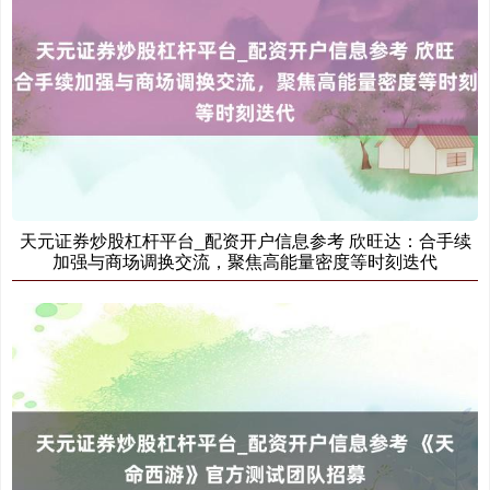
上证综指
3940.04
+39.68
+1.02%
天元证券炒股杠杆平台_配资开户信息参考 欣旺达：合手续
加强与商场调换交流，聚焦高能量密度等时刻迭代
深证成指
14311.01
+200.89
+1.42%