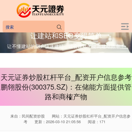
让建站和SEO变得简单
让不懂建站的用户快速建站，让会建站的提高建站效率！
天元证券炒股杠杆平台_配资开户信息参考
鹏翎股份(300375.SZ)：在储能方面提供管
路和商榷产物
来自：民间配资炒股
网站：天元证券炒股杠杆平台_配资开户信息参
考
更新：2026-03-10 21:05:56
阅读：171