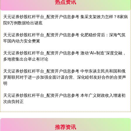
热点资讯
基金指数
7247.38
+5.28
+0.07%
天元证券炒股杠杆平台_配资开户信息参考 集采支架效力怎样？8家病
院9万例数据给出谜底
天元证券炒股杠杆平台_配资开户信息参考 化肥稳价背后：深海气筑
牢国内动力安全樊篱
天元证券炒股杠杆平台_配资开户信息参考 激动“AI+制造”深度交融，
多地密集出台举止有讨论
天元证券炒股杠杆平台_配资开户信息参考 中华东谈主民共和国和俄
国债指数
229.80
+0.11
+0.05%
罗斯联邦对于进一步加强全面计谋合营、深化睦邻友好合作的合资声
明
天元证券炒股杠杆平台_配资开户信息参考 本年广义财政收入增速初
次由负转正
推荐资讯