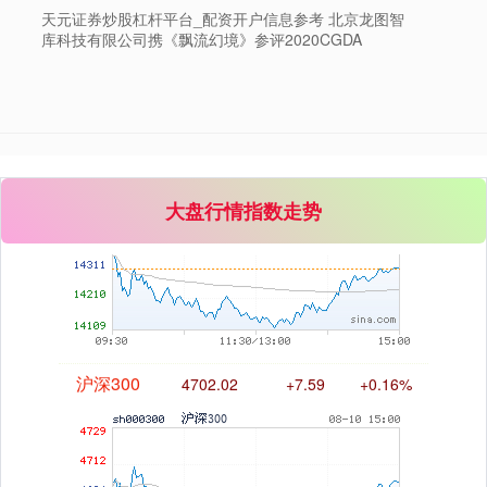
天元证券炒股杠杆平台_配资开户信息参考 北京龙图智
库科技有限公司携《飘流幻境》参评2020CGDA
深证成指
14316.96
+5.95
+0.04%
大盘行情指数走势
沪深300
4702.02
+7.59
+0.16%