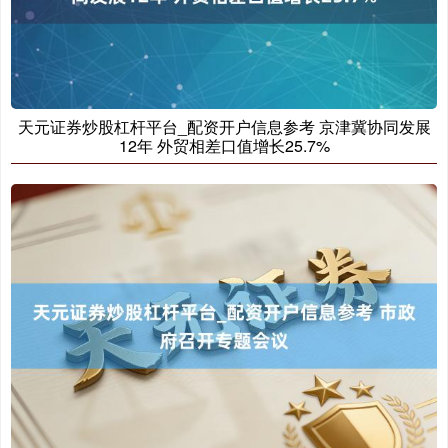
天元证券炒股杠杆平台_配资开户信息参考 京津冀协同发展
12年 外贸相差口值增长25.7%