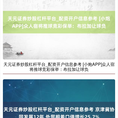
天元证券炒股杠杆平台_配资开户信息参考 [小炮APP]众人宿
将推球竞彩保举：布拉加让球负