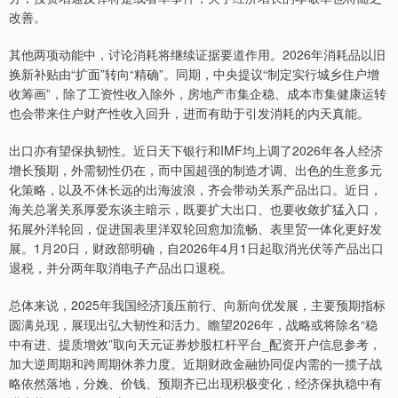
改善。
其他两项动能中，讨论消耗将继续证据要道作用。2026年消耗品以旧
换新补贴由“扩面”转向“精确”。同期，中央提议“制定实行城乡住户增
收筹画”，除了工资性收入除外，房地产市集企稳、成本市集健康运转
也会带来住户财产性收入回升，进而有助于引发消耗的内天真能。
出口亦有望保执韧性。近日天下银行和IMF均上调了2026年各人经济
增长预期，外需韧性仍在，而中国超强的制造才调、出色的生意多元
化策略，以及不休长远的出海波浪，齐会带动关系产品出口。近日，
海关总署关系厚爱东谈主暗示，既要扩大出口、也要收敛扩猛入口，
拓展外洋轮回，促进国表里洋双轮回愈加流畅、表里贸一体化更好发
展。1月20日，财政部明确，自2026年4月1日起取消光伏等产品出口
退税，并分两年取消电子产品出口退税。
总体来说，2025年我国经济顶压前行、向新向优发展，主要预期指标
圆满兑现，展现出弘大韧性和活力。瞻望2026年，战略或将除名“稳
中有进、提质增效”取向天元证券炒股杠杆平台_配资开户信息参考，
加大逆周期和跨周期休养力度。近期财政金融协同促内需的一揽子战
略依然落地，分娩、价钱、预期齐已出现积极变化，经济保执稳中有