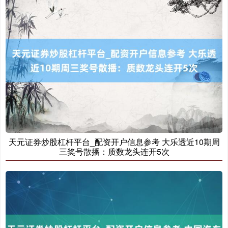
上证综指
3940.04
+39.68
+1.02%
天元证券炒股杠杆平台_配资开户信息参考 大乐透近10期周
三奖号散播：质数龙头连开5次
深证成指
14311.01
+200.89
+1.42%