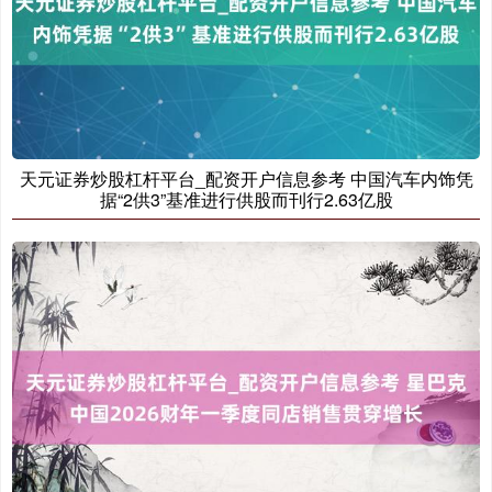
沪深300
4694.44
+43.13
+0.93%
天元证券炒股杠杆平台_配资开户信息参考 中国汽车内饰凭
据“2供3”基准进行供股而刊行2.63亿股
北证50
1134.24
+11.37
+1.01%