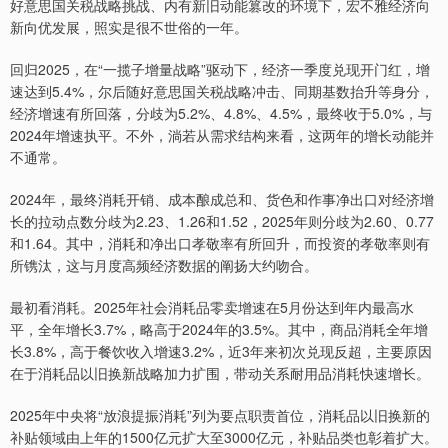
好意思国关税战略挑战、内有新旧动能篡改的环境下，宏不雅经济向
新向优发展，照实是很不世俗的一年。
回归2025，在“一揽子增量战略”驱动下，经济一季度兑现开门红，增
速达到5.4%，尔后随好意思国关税战略冲击、同期基数抬升等身分，
经济增速有所回落，分歧为5.2%、4.8%、4.5%，最终收于5.0%，与
2024年增速执平。不外，淌若从需求结构来看，这两年的增长动能并
不通常。
2024年，最终消耗开销、成本酿成总和、货色和作事净出口对经济增
长的拉动点数分歧为2.23、1.26和1.52，2025年则分歧为2.60、0.77
和1.64。其中，消耗和净出口孝敬率有所回升，而投资的孝敬率则有
所镌汰，这与月度高频经济数据的阐扬大约吻合。
最初看消耗。2025年社会消耗品零卖增速在5月份达到年内最高水
平，全年增长3.7%，略高于2024年的3.5%。其中，商品消耗全年增
长3.8%，高于餐饮收入增速3.2%，近3年来初次兑现反超，主要原因
在于消耗品以旧换新战略加力扩围，带动关系耐用品消耗快速增长。
2025年中央将“放浪提振消耗”列为要点职责首位，消耗品以旧换新的
补贴领域由上年的1500亿元扩大至3000亿元，补贴品类也彰着扩大。