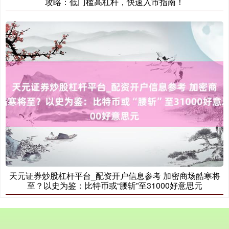
攻略：低门槛高杠杆，快速入市指南！
国债指数
229.69
+0.10
+0.04%
期指IC0
7877.80
+164.40
+2.13%
天元证券炒股杠杆平台_配资开户信息参考 加密商场酷寒将
至？以史为鉴：比特币或“腰斩”至31000好意思元