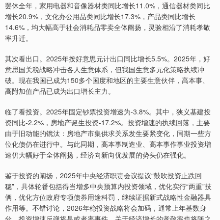
罢休全年，家用电器和音像器材类同比增长11.0%，通信器材类同比
增长20.9%，文化办公用品类同比增长17.3%，产品类同比增长
14.6%，均大幅高于社会消耗品零卖全体阐扬，灵验相沿了消耗孝敬
率升迁。
其次看出口。2025年按好意思元计出口同比增长5.5%。2025年，好
意思国关税战略冲击各人生意体系，但我国生意多元化策略执续冲
破。现在我国已成为150多个国度和地区的主要生意伙伴，高本事、
高附加值产品已成为出口增长主力。
临了看投资。2025年固定钞票投资增速为-3.8%。其中，狭义基建投
资同比-2.2%，房地产诞生投资-17.2%。投资增速的执续回落，主要
由于旧动能的镌汰：房地产市集供求关系发生要紧变化，同期一些方
位化债仍在进行中。与此同期，高本事制造业、高本事作事业投资增
速仍大幅好于全体阐扬，经济向新向优发展的势头仍在强化。
鉴于投资的阐扬，2025年中央经济职责会议提议“鼓吹投资止跌回
稳”，具体轮番包括得当增多中央预算内投资领域，优化实行“两重”技
俩，优化方位政府专项债券用途科罚，继续证据新式战略性金融器具
作用等。不错讨论，2026年稳投资战略将会加码，通常上年基数身
分，投资增速反弹将是或者率事件，关于经济增长的孝敬率也将随之