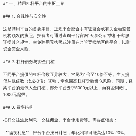
## 一、聘用杠杆平台的中枢圭臬
### 1. 合规性与安全性
这是聘用平台的首要条目。正规平台应合手有证监会或有关金融监管
机构颁发的执照。投资者可通过查询平台官网“天禀公示”或相干客服
证据其合规性。幸免聘用无执照或注册在监管宽松地区的平台，以防
资金安全风险。
### 2. 杠杆倍数与资金门槛
不同平台提供的杠杆倍数互异较大，常见为1倍至10倍不等。生人提
倡从低倍数（如2-3倍）驱动，幸免因高杠杆导致爆仓风险。同期，轻
柔平台的最低入金门槛，部分平台要求5000元以上，而有些则救助
1000元起投。
### 3. 费率结构
杠杆交往波及利息、交往佣金、平台使用费等。需要点轻柔：
- **隔夜利息**：部分平台按日计息，年化利率可能高达10%-20%。