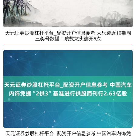
天元证券炒股杠杆平台_配资开户信息参考 大乐透近10期周
三奖号散播：质数龙头连开5次
天元证券炒股杠杆平台_配资开户信息参考 中国汽车内饰凭