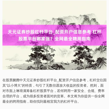
在股票阛阓中天元证券炒股杠杆平台_配资开户信息参考，杠杆交往因
其“以小博大”的特质，勾引了无数但愿放大收益的投资者。然则，面
对市面上琳琅满筹备杠杆股票平台，若何聘用一家安全、合规、费率
合理的平台，成为很多投资者面对的贫寒。本文将为你提供一份全网
最全的聘用指南，助你找到最相宜我方的杠杆平台。