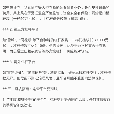
如中信证券、华泰证券等大型券商的融资融券业务，是合规性最高的
聘用。其上风在于受证监会严格监管，资金安全有保险；弱势是门槛
较高（一样50万元起），且杠杆倍数较低（最高1倍）。
### 2. 第三方杠杆平台
如“雪球”、“同花顺”等平台和解的杠杆家具，一样门槛较低（1000元
起），杠杆倍数可达5-10倍。但需提神，此类平台不径直合手有执
照，而是通过信赖或资管筹办完竣杠杆，风险相对较高。
### 3. 境外杠杆平台
如“富途证券”、“老虎证券”等，救助港股、好意思股杠杆交往，杠杆倍
数无邪。但需留不测汇治理风险，且平台可能不受国内法律保护。
## 三、避坑指南：这些平台要辩认
1. **甘愿“稳赚不赔”的平台**：杠杆交往势必陪伴风险，任何甘愿收益
的手脚皆涉嫌违法。