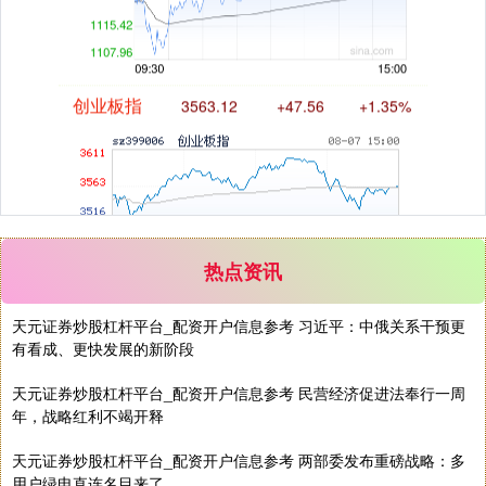
创业板指
3563.12
+47.56
+1.35%
热点资讯
基金指数
7242.10
+12.30
+0.17%
天元证券炒股杠杆平台_配资开户信息参考 习近平：中俄关系干预更
有看成、更快发展的新阶段
天元证券炒股杠杆平台_配资开户信息参考 民营经济促进法奉行一周
年，战略红利不竭开释
天元证券炒股杠杆平台_配资开户信息参考 两部委发布重磅战略：多
用户绿电直连名目来了