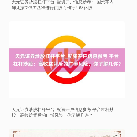
天元证券炒股杠杆平台_配资开户信息参考 中国汽车内
饰凭据“2供3”基准进行供股而刊行2.63亿股
天元证券炒股杠杆平台_配资开户信息参考 平台杠杆炒
股：高收益背后的广博风险，你了解几许？