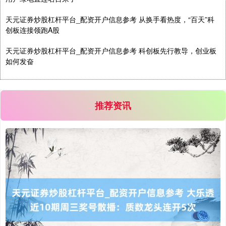
国债指数
229.69
+0.10
+0.04%
天元证券炒股杠杆平台_配资开户信息参考 从换手看热度，“百天”科
创板连接领跑A股
天元证券炒股杠杆平台_配资开户信息参考 科创板先行教导，创业板
如何发奋
推荐资讯
期指IC0
7877.80
+164.40
+2.13%